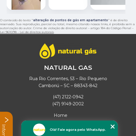
O conteúdo do texto "
alteração de pontos de gás em apartamento
" é de direito
reservado. Sua reprodução, parcial ou total, mesmo citando nossos links, é proibida sem a
autorização do autor. Crime de violação de direito autoral – artigo 184 do Código Penal –
Lei 9610/98 - Lei de direitos autorais
.
NATURAL GAS
Rua Rio Correntes, 53 – Rio Pequeno
Camboriú – SC – 88343-842
(47) 2122-0942
(47) 9149-2002
Home
Empresa
Missão
Olá! Fale agora pelo WhatsApp.