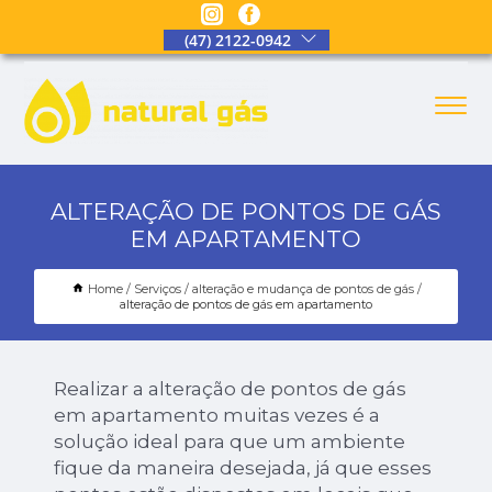
(47) 2122-0942
ALTERAÇÃO DE PONTOS DE GÁS
EM APARTAMENTO
Home
Serviços
alteração e mudança de pontos de gás
alteração de pontos de gás em apartamento
Realizar a alteração de pontos de gás
em apartamento muitas vezes é a
solução ideal para que um ambiente
fique da maneira desejada, já que esses