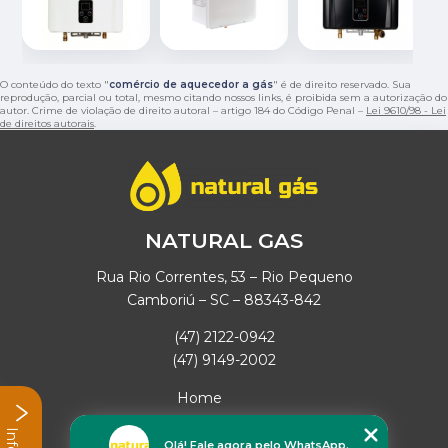
O conteúdo do texto "
comércio de aquecedor a gás
" é de direito reservado. Sua
reprodução, parcial ou total, mesmo citando nossos links, é proibida sem a autorização do
autor. Crime de violação de direito autoral – artigo 184 do Código Penal –
Lei 9610/98 - Lei
de direitos autorais
.
NATURAL GAS
Rua Rio Correntes, 53 – Rio Pequeno
Camboriú – SC – 88343-842
(47) 2122-0942
(47) 9149-2002
Home
Empresa
Missão
Olá! Fale agora pelo WhatsApp.