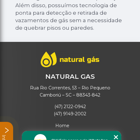
Além disso, possuímos tecnologia de
ponta para detecção e retirada de
vazamentos de gás sem a necessidade
de quebrar pisos ou paredes.
NATURAL GAS
Rua Rio Correntes, 53 – Rio Pequeno
Camboriú – SC – 88343-842
(47) 2122-0942
(47) 9149-2002
Home
Empresa
Missão