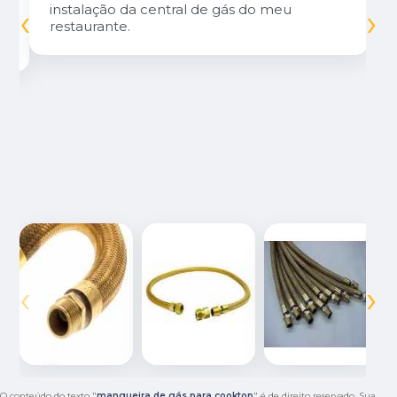
‹
›
instalação da central de gás do meu
restaurante.
‹
›
O conteúdo do texto "
mangueira de gás para cooktop
" é de direito reservado. Sua