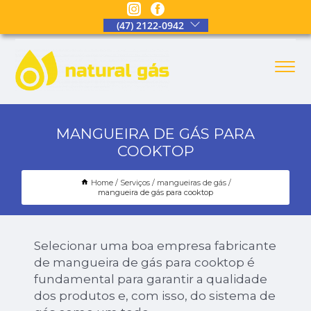
(47) 2122-0942
MANGUEIRA DE GÁS PARA
COOKTOP
Home
Serviços
mangueiras de gás
mangueira de gás para cooktop
Selecionar uma boa empresa fabricante
de mangueira de gás para cooktop é
fundamental para garantir a qualidade
dos produtos e, com isso, do sistema de