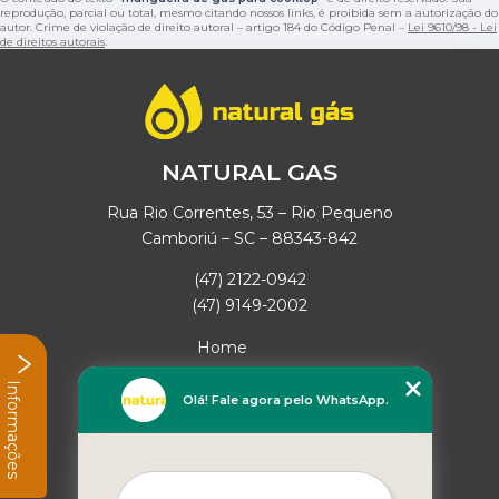
reprodução, parcial ou total, mesmo citando nossos links, é proibida sem a autorização do
autor. Crime de violação de direito autoral – artigo 184 do Código Penal –
Lei 9610/98 - Lei
de direitos autorais
.
NATURAL GAS
Rua Rio Correntes, 53 – Rio Pequeno
Camboriú – SC – 88343-842
(47) 2122-0942
(47) 9149-2002
Home
Empresa
Informações
Missão
Olá! Fale agora pelo WhatsApp.
Serviços
Contato
Mapa do site