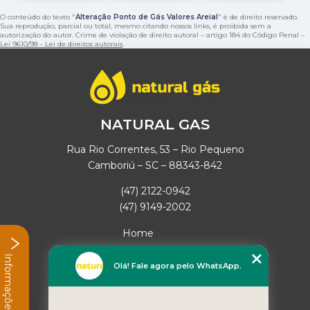
O conteúdo do texto "
Alteração Ponto de Gás Valores Areial
" é de direito reservado.
Sua reprodução, parcial ou total, mesmo citando nossos links, é proibida sem a
autorização do autor. Crime de violação de direito autoral – artigo 184 do Código Penal –
Lei 9610/98 - Lei de direitos autorais
.
NATURAL GAS
Rua Rio Correntes, 53 – Rio Pequeno
Camboriú – SC – 88343-842
(47) 2122-0942
(47) 9149-2002
Home
Empresa
Informações
Missão
Olá! Fale agora pelo WhatsApp.
Serviços
Contato