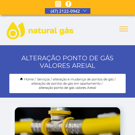
(47) 2122-0942
ALTERAÇÃO PONTO DE GÁS
VALORES AREIAL
Home
Serviços
alteração e mudança de pontos de gás
alteração de pontos de gás em apartamento
alteração ponto de gás valores Areial