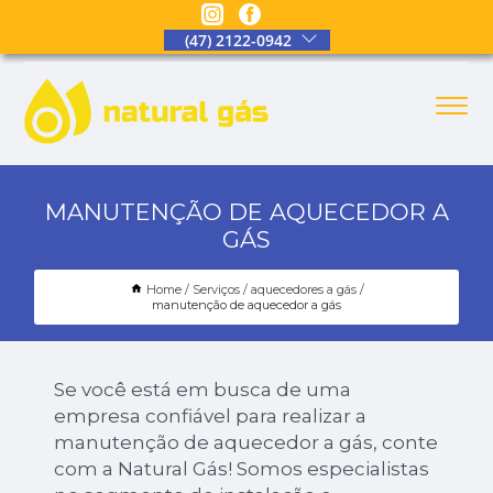
(47) 2122-0942
MANUTENÇÃO DE AQUECEDOR A
GÁS
Home
Serviços
aquecedores a gás
manutenção de aquecedor a gás
Se você está em busca de uma
empresa confiável para realizar a
manutenção de aquecedor a gás, conte
com a Natural Gás! Somos especialistas