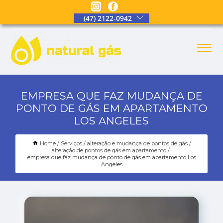
(47) 2122-0942
EMPRESA QUE FAZ MUDANÇA DE
PONTO DE GÁS EM APARTAMENTO
LOS ANGELES
Home
Serviços
alteração e mudança de pontos de gás
alteração de pontos de gás em apartamento
empresa que faz mudança de ponto de gás em apartamento Los
Angeles