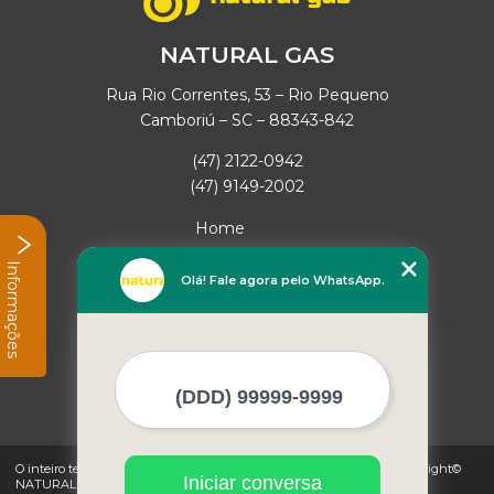
NATURAL GAS
Rua Rio Correntes, 53 – Rio Pequeno
Camboriú – SC – 88343-842
(47) 2122-0942
(47) 9149-2002
Home
Empresa
Informações
Missão
Olá! Fale agora pelo WhatsApp.
Serviços
Contato
Mapa do site
Mais Serviços
O inteiro teor deste site está sujeito à proteção de direitos autorais. Copyright©
Iniciar conversa
NATURAL GAS (Lei 9610 de 19/02/1998)