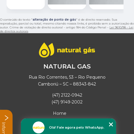
O conteúdo do texto "
alteração de ponto de gás
" é de direito reservado. Sua
reprodução, parcial ou total, mesmo citando nossos links, é proibida sem a autorização do
autor. Crime de violação de direito autoral – artigo 184 do Código Penal –
Lei 9610/98 - Lei
de direitos autorais
.
NATURAL GAS
Rua Rio Correntes, 53 – Rio Pequeno
Camboriú – SC – 88343-842
(47) 2122-0942
(47) 9149-2002
Home
Empresa
Missão
Olá! Fale agora pelo WhatsApp.
Serviços