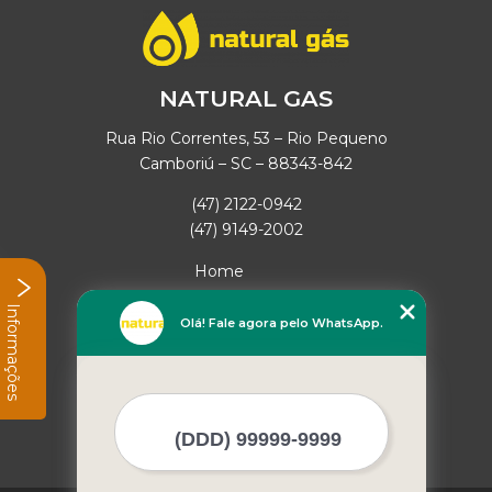
NATURAL GAS
Rua Rio Correntes, 53 – Rio Pequeno
Camboriú – SC – 88343-842
(47) 2122-0942
(47) 9149-2002
Home
Empresa
Informações
Missão
Olá! Fale agora pelo WhatsApp.
Serviços
Contato
Mapa do site
Mais Serviços