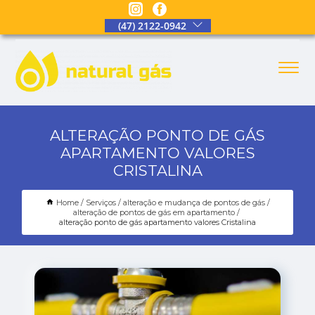
(47) 2122-0942
ALTERAÇÃO PONTO DE GÁS
APARTAMENTO VALORES
CRISTALINA
Home
Serviços
alteração e mudança de pontos de gás
alteração de pontos de gás em apartamento
alteração ponto de gás apartamento valores Cristalina