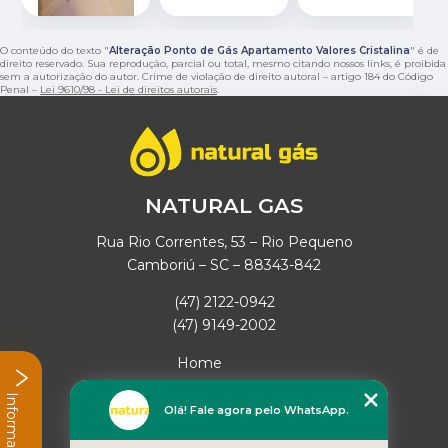
O conteúdo do texto "
Alteração Ponto de Gás Apartamento Valores Cristalina
" é de
direito reservado. Sua reprodução, parcial ou total, mesmo citando nossos links, é proibida
sem a autorização do autor. Crime de violação de direito autoral – artigo 184 do Código
Penal –
Lei 9610/98 - Lei de direitos autorais
.
NATURAL GAS
Rua Rio Correntes, 53 – Rio Pequeno
Camboriú – SC – 88343-842
(47) 2122-0942
(47) 9149-2002
Home
Empresa
Informações
Missão
Olá! Fale agora pelo WhatsApp.
Serviços