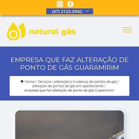
(47) 2122-0942
EMPRESA QUE FAZ ALTERAÇÃO DE
PONTO DE GÁS GUARAMIRIM
Home
Serviços
alteração e mudança de pontos de gás
alteração de pontos de gás em apartamento
empresa que faz alteração de ponto de gás Guaramirim