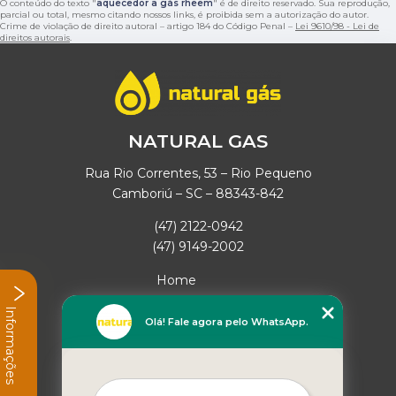
O conteúdo do texto "
aquecedor a gás rheem
" é de direito reservado. Sua reprodução,
parcial ou total, mesmo citando nossos links, é proibida sem a autorização do autor.
Crime de violação de direito autoral – artigo 184 do Código Penal –
Lei 9610/98 - Lei de
direitos autorais
.
NATURAL GAS
Rua Rio Correntes, 53 – Rio Pequeno
Camboriú – SC – 88343-842
(47) 2122-0942
(47) 9149-2002
Home
Empresa
Informações
Missão
Olá! Fale agora pelo WhatsApp.
Serviços
Contato
Mapa do site