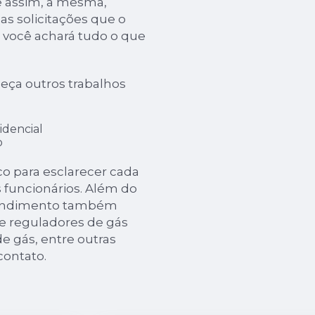
 assim, a mesma,
s solicitações que o
i, você achará tudo o que
eça outros trabalhos
idencial
o
sco para esclarecer cada
funcionários. Além do
reendimento também
de reguladores de gás
e gás, entre outras
contato.