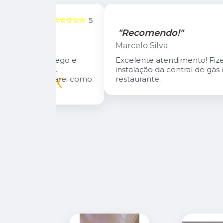
☆☆☆☆☆
5
☆☆☆☆☆
"Recomendo!"
Marcelo Silva
n Diego e
Excelente atendimento! Fizeram a
oso.
instalação da central de gás do meu
‹
inuarei como
restaurante.