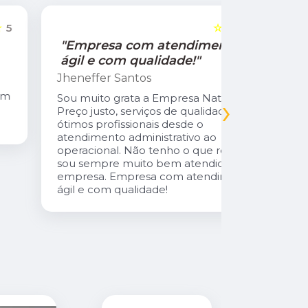
☆☆☆☆☆
5
"Empresa com atendimento
"Recom
ágil e com qualidade!"
Jamile Jul
Jheneffer Santos
Fui atendi
nunca vi 
Sou muito grata a Empresa Natural Gás.
›
Parabéns 
Preço justo, serviços de qualidade,
cliente da
ótimos profissionais desde o
atendimento administrativo ao
operacional. Não tenho o que reclamar,
sou sempre muito bem atendida pela
empresa. Empresa com atendimento
ágil e com qualidade!