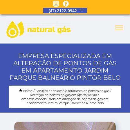
(47) 2122-0942
EMPRESA ESPECIALIZADA EM
ALTERAÇÃO DE PONTOS DE GÁS
EM APARTAMENTO JARDIM
PARQUE BALNEÁRIO PINTOR BELO
Home
Serviços
alteração e mudança de pontos de gás
alteração de pontos de gás em apartamento
empresa especializada em alteração de pontos de gás em
apartamento Jardim Parque Balneário Pintor Belo