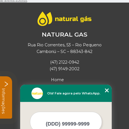
de direitos autorais
.
NATURAL GAS
Rua Rio Correntes, 53 – Rio Pequeno
Camboriú – SC – 88343-842
(47) 2122-0942
(47) 9149-2002
Home
Empresa
Informações
Missão
Olá! Fale agora pelo WhatsApp.
Serviços
Contato
Mapa do site
Mais Serviços