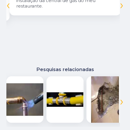
‹
›
instalação da central de gás do meu
restaurante.
Pesquisas relacionadas
‹
›