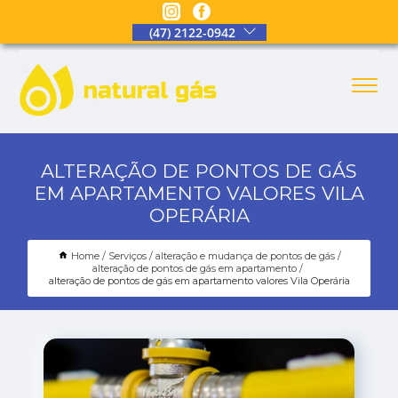
(47) 2122-0942
ALTERAÇÃO DE PONTOS DE GÁS
EM APARTAMENTO VALORES VILA
OPERÁRIA
Home
Serviços
alteração e mudança de pontos de gás
alteração de pontos de gás em apartamento
alteração de pontos de gás em apartamento valores Vila Operária