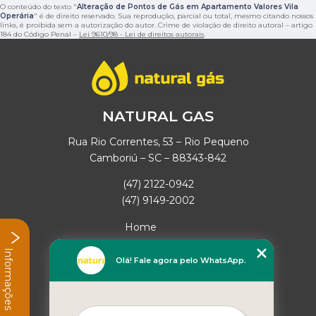
O conteúdo do texto "
Alteração de Pontos de Gás em Apartamento Valores Vila
Operária
" é de direito reservado. Sua reprodução, parcial ou total, mesmo citando nossos
links, é proibida sem a autorização do autor. Crime de violação de direito autoral – artigo
184 do Código Penal –
Lei 9610/98 - Lei de direitos autorais
.
NATURAL GAS
Rua Rio Correntes, 53 – Rio Pequeno
Camboriú – SC – 88343-842
(47) 2122-0942
(47) 9149-2002
Home
Empresa
Informações
Missão
Olá! Fale agora pelo WhatsApp.
Serviços
Contato
Mapa do site