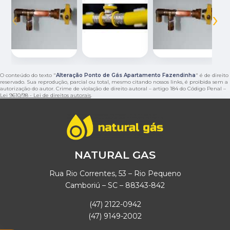
‹
›
O conteúdo do texto "
Alteração Ponto de Gás Apartamento Fazendinha
" é de direito
reservado. Sua reprodução, parcial ou total, mesmo citando nossos links, é proibida sem a
autorização do autor. Crime de violação de direito autoral – artigo 184 do Código Penal –
Lei 9610/98 - Lei de direitos autorais
.
NATURAL GAS
Rua Rio Correntes, 53 – Rio Pequeno
Camboriú – SC – 88343-842
(47) 2122-0942
(47) 9149-2002