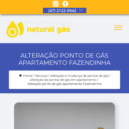
(47) 2122-0942
ALTERAÇÃO PONTO DE GÁS
APARTAMENTO FAZENDINHA
Home
Serviços
alteração e mudança de pontos de gás
alteração de pontos de gás em apartamento
alteração ponto de gás apartamento Fazendinha