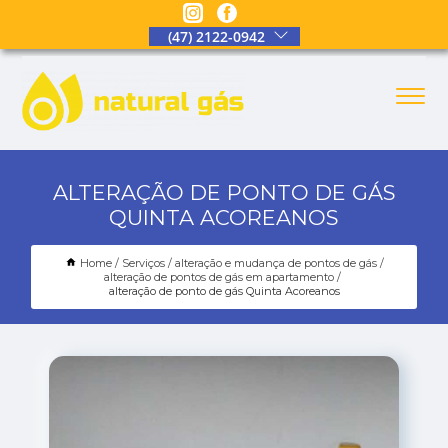
(47) 2122-0942
ALTERAÇÃO DE PONTO DE GÁS
QUINTA ACOREANOS
Home
Serviços
alteração e mudança de pontos de gás
alteração de pontos de gás em apartamento
alteração de ponto de gás Quinta Acoreanos