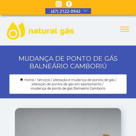
(47) 2122-0942
MUDANÇA DE PONTO DE GÁS
BALNEÁRIO CAMBORIÚ
Home
Serviços
alteração e mudança de pontos de gás
alteração de pontos de gás em apartamento
mudança de ponto de gás Balneário Camboriú