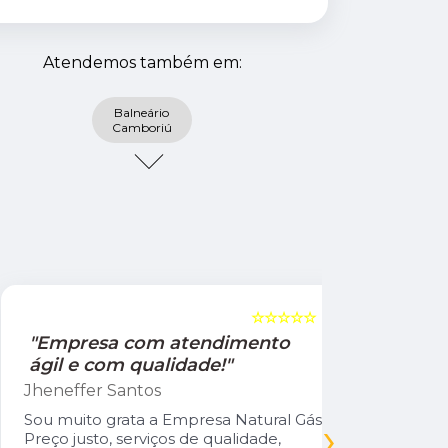
Atendemos também em:
Balneário
Camboriú
☆☆☆☆☆
5
"Empresa com atendimento
"Recom
ágil e com qualidade!"
Jamile Jul
Jheneffer Santos
Fui atendi
nunca vi 
Sou muito grata a Empresa Natural Gás.
›
Parabéns 
Preço justo, serviços de qualidade,