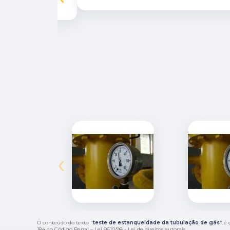
‹
O conteúdo do texto "
teste de estanqueidade da tubulação de gás
" é 
184 do Código Penal –
Lei 9610/98 - Lei de direitos autorais
.