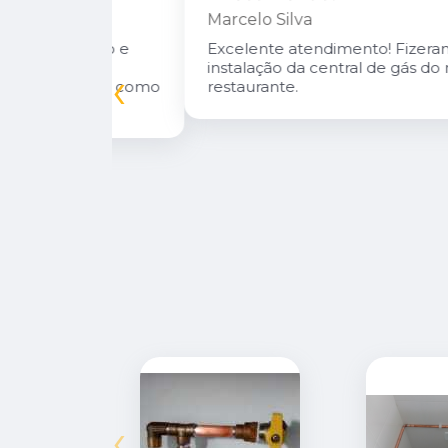
Marcelo Silva
n Diego e
Excelente atendimento! Fizeram a
oso.
instalação da central de gás do meu
‹
inuarei como
restaurante.
‹