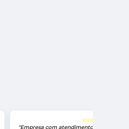
☆☆☆☆☆
5
"Empresa com atendimento
"Recom