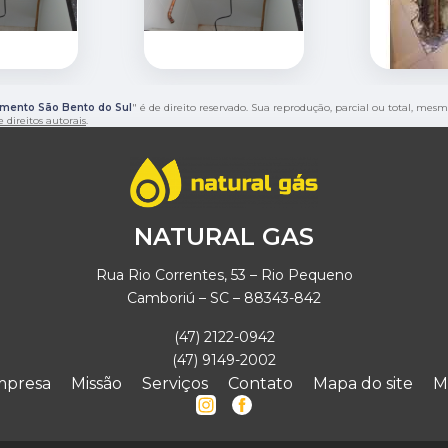
mento São Bento do Sul
" é de direito reservado. Sua reprodução, parcial ou total, mes
e direitos autorais
.
NATURAL GAS
Rua Rio Correntes, 53 – Rio Pequeno
Camboriú – SC – 88343-842
(47) 2122-0942
(47) 9149-2002
mpresa
Missão
Serviços
Contato
Mapa do site
M