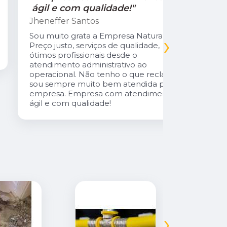
ágil e com qualidade!"
Jamile Jul
Jheneffer Santos
Fui atendi
nunca vi 
Sou muito grata a Empresa Natural Gás.
›
Parabéns 
Preço justo, serviços de qualidade,
cliente da
ótimos profissionais desde o
atendimento administrativo ao
operacional. Não tenho o que reclamar,
sou sempre muito bem atendida pela
empresa. Empresa com atendimento
ágil e com qualidade!
›