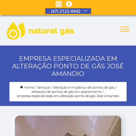
(47) 2122-0942
EMPRESA ESPECIALIZADA EM
ALTERAÇÃO PONTO DE GÁS JOSÉ
AMANDIO
Home
Serviços
alteração e mudança de pontos de gás
alteração de pontos de gás em apartamento
empresa especializada em alteração ponto de gás José Amandio