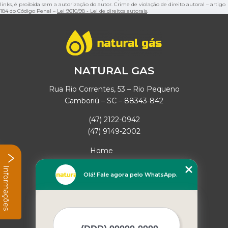
links, é proibida sem a autorização do autor. Crime de violação de direito autoral – artigo
184 do Código Penal –
Lei 9610/98 - Lei de direitos autorais
.
NATURAL GAS
Rua Rio Correntes, 53 – Rio Pequeno
Camboriú – SC – 88343-842
(47) 2122-0942
(47) 9149-2002
Home
Empresa
Informações
Missão
Olá! Fale agora pelo WhatsApp.
Serviços
Contato
Mapa do site
Mais Serviços