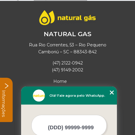
NATURAL GAS
Rua Rio Correntes, 53 – Rio Pequeno
Camboriú – SC – 88343-842
(47) 2122-0942
(47) 9149-2002
Home
Empresa
Informações
Missão
Olá! Fale agora pelo WhatsApp.
Serviços
Contato
Mapa do site
Mais Serviços