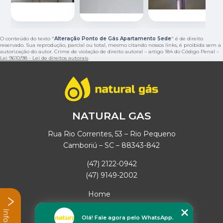
O conteúdo do texto "
Alteração Ponto de Gás Apartamento Sede
" é de direito
reservado. Sua reprodução, parcial ou total, mesmo citando nossos links, é proibida sem a
autorização do autor. Crime de violação de direito autoral – artigo 184 do Código Penal –
Lei 9610/98 - Lei de direitos autorais
.
NATURAL GAS
Rua Rio Correntes, 53 – Rio Pequeno
Camboriú – SC – 88343-842
(47) 2122-0942
(47) 9149-2002
Home
Empresa
Missão
Olá! Fale agora pelo WhatsApp.