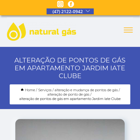
(47) 2122-0942
ALTERAÇÃO DE PONTOS DE GÁS
EM APARTAMENTO JARDIM IATE
CLUBE
Home
Serviços
alteração e mudança de pontos de gás
alteração de ponto de gás
alteração de pontos de gás em apartamento Jardim Iate Clube