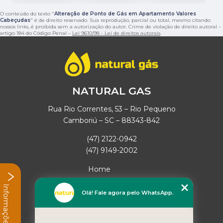
O conteúdo do texto "
Alteração de Ponto de Gás em Apartamento Valores
Cabeçudas
" é de direito reservado. Sua reprodução, parcial ou total, mesmo citando
nossos links, é proibida sem a autorização do autor. Crime de violação de direito autoral –
artigo 184 do Código Penal –
Lei 9610/98 - Lei de direitos autorais
.
NATURAL GAS
Rua Rio Correntes, 53 – Rio Pequeno
Camboriú – SC – 88343-842
(47) 2122-0942
(47) 9149-2002
Home
Empresa
Informações
Missão
Olá! Fale agora pelo WhatsApp.
Serviços
Contato