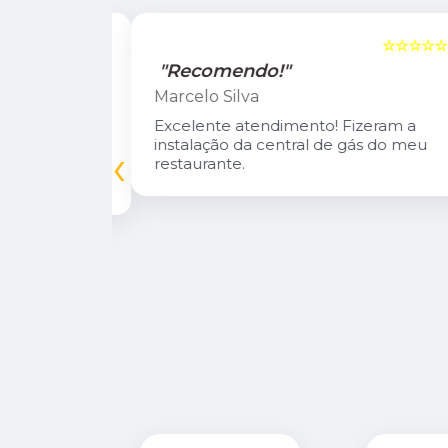
☆☆☆☆☆
5
☆☆☆☆☆
"Recomendo!"
Marcelo Silva
n Diego e
Excelente atendimento! Fizeram a
oso.
instalação da central de gás do meu
‹
inuarei como
restaurante.