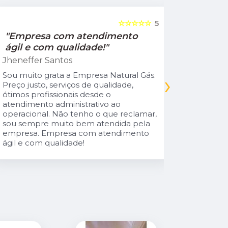
☆☆☆☆☆
5
"Empresa com atendimento
"Recom
ágil e com qualidade!"
Jamile Jul
Jheneffer Santos
Fui atendi
nunca vi 
Sou muito grata a Empresa Natural Gás.
›
Parabéns 
Preço justo, serviços de qualidade,
cliente da
ótimos profissionais desde o
atendimento administrativo ao
operacional. Não tenho o que reclamar,
sou sempre muito bem atendida pela
empresa. Empresa com atendimento
ágil e com qualidade!