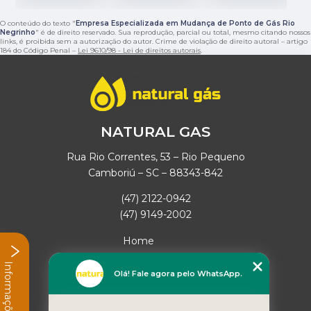
O conteúdo do texto "
Empresa Especializada em Mudança de Ponto de Gás Rio
Negrinho
" é de direito reservado. Sua reprodução, parcial ou total, mesmo citando nossos
links, é proibida sem a autorização do autor. Crime de violação de direito autoral – artigo
184 do Código Penal –
Lei 9610/98 - Lei de direitos autorais
.
NATURAL GAS
Rua Rio Correntes, 53 – Rio Pequeno
Camboriú – SC – 88343-842
(47) 2122-0942
(47) 9149-2002
Home
Empresa
Informações
Missão
Olá! Fale agora pelo WhatsApp.
Serviços
Contato