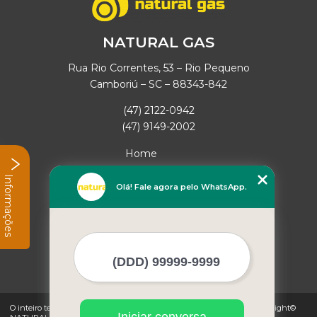
NATURAL GAS
Rua Rio Correntes, 53 – Rio Pequeno
Camboriú – SC – 88343-842
(47) 2122-0942
(47) 9149-2002
Home
Empresa
Informações
Missão
Olá! Fale agora pelo WhatsApp.
Serviços
Contato
Mapa do site
Mais Serviços
O inteiro teor deste site está sujeito à proteção de direitos autorais. Copyright©