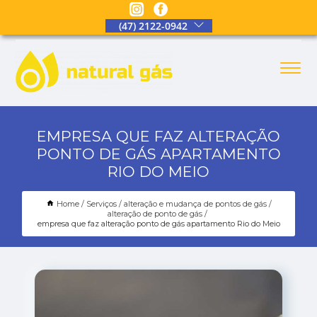
(47) 2122-0942
EMPRESA QUE FAZ ALTERAÇÃO
PONTO DE GÁS APARTAMENTO
RIO DO MEIO
Home
Serviços
alteração e mudança de pontos de gás
alteração de ponto de gás
empresa que faz alteração ponto de gás apartamento Rio do Meio