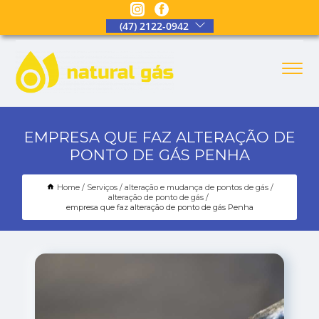
(47) 2122-0942
EMPRESA QUE FAZ ALTERAÇÃO DE
PONTO DE GÁS PENHA
Home
Serviços
alteração e mudança de pontos de gás
alteração de ponto de gás
empresa que faz alteração de ponto de gás Penha