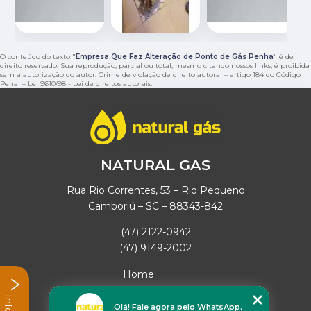
O conteúdo do texto "
Empresa Que Faz Alteração de Ponto de Gás Penha
" é de
direito reservado. Sua reprodução, parcial ou total, mesmo citando nossos links, é proibida
sem a autorização do autor. Crime de violação de direito autoral – artigo 184 do Código
Penal –
Lei 9610/98 - Lei de direitos autorais
.
NATURAL GAS
Rua Rio Correntes, 53 – Rio Pequeno
Camboriú – SC – 88343-842
(47) 2122-0942
(47) 9149-2002
Home
Empresa
Missão
Olá! Fale agora pelo WhatsApp.