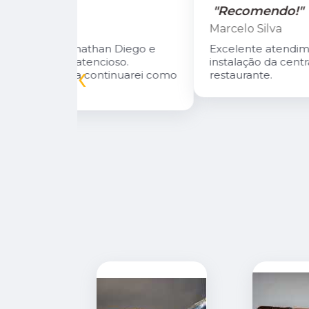
"Recomendo!"
Marcelo Silva
n Diego e
Excelente atendimento! Fizeram a
oso.
instalação da central de gás do meu
‹
inuarei como
restaurante.