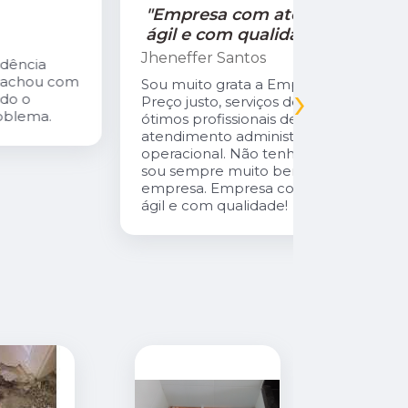
"Empresa com atendimento
"Recom
ágil e com qualidade!"
Jamile Jul
Jheneffer Santos
Fui atendi
nunca vi 
Sou muito grata a Empresa Natural Gás.
›
Parabéns 
Preço justo, serviços de qualidade,
cliente da
ótimos profissionais desde o
atendimento administrativo ao
operacional. Não tenho o que reclamar,
sou sempre muito bem atendida pela
empresa. Empresa com atendimento
ágil e com qualidade!