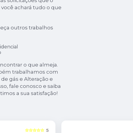
s solicitações que o
i, você achará tudo o que
eça outros trabalhos
idencial
o
ncontrar o que almeja.
ambém trabalhamos com
 de gás e Alteração e
so, fale conosco e saiba
imos a sua satisfação!
5
☆☆☆☆☆
5