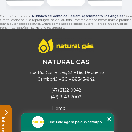
O conteúdo do texto "
Mudança de Ponto de Gás em Apartamento Los Angeles
" é de
direito reservado. Sua reprodução, parcial ou total, mesmo citando nossos links, é proibida
sem a autorização do autor. Crime de violação de direito autoral – artigo 184 do Código
Penal –
Lei 9610/98 - Lei de direitos autorais
.
NATURAL GAS
Rua Rio Correntes, 53 – Rio Pequeno
Camboriú – SC – 88343-842
(47) 2122-0942
(47) 9149-2002
Home
Empresa
Informações
Missão
Olá! Fale agora pelo WhatsApp.
Serviços