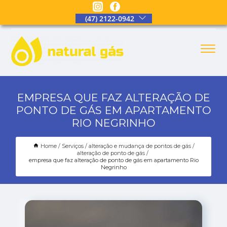
(47) 2122-0942
EMPRESA QUE FAZ ALTERAÇÃO DE
PONTO DE GÁS EM APARTAMENTO
RIO NEGRINHO
Home
Serviços
alteração e mudança de pontos de gás
alteração de ponto de gás
empresa que faz alteração de ponto de gás em apartamento Rio
Negrinho