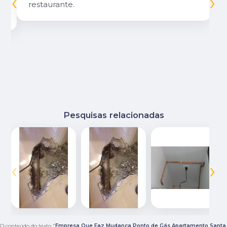
‹
›
restaurante.
Pesquisas relacionadas
‹
›
O conteúdo do texto "
Empresa Que Faz Mudança Ponto de Gás Apartamento Santa