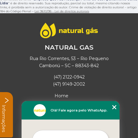
Lídia
" é de direito reservado. Sua reprodução, parcial ou total, mesmo citando nossos
links, é proibida sem a autorização do autor. Crime de violação de direito autoral – artigo
184 do Código Penal –
Lei 9610/98 - Lei de direitos autorais
.
NATURAL GAS
Rua Rio Correntes, 53 – Rio Pequeno
Camboriú – SC – 88343-842
(47) 2122-0942
(47) 9149-2002
Home
Empresa
Informações
Missão
Olá! Fale agora pelo WhatsApp.
Serviços
Contato
Mapa do site