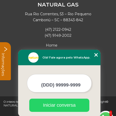
NATURAL GAS
Rua Rio Correntes, 53 – Rio Pequeno
Camboriú – SC – 88343-842
(47) 2122-0942
(47) 9149-2002
Home
Empresa
Informações
Missão
Olá! Fale agora pelo WhatsApp.
Serviços
Contato
Mapa do site
Mais Serviços
O inteiro teor deste site está sujeito à proteção de direitos autorais. Copyright©
Iniciar conversa
NATURAL GAS (Lei 9610 de 19/02/1998)
1