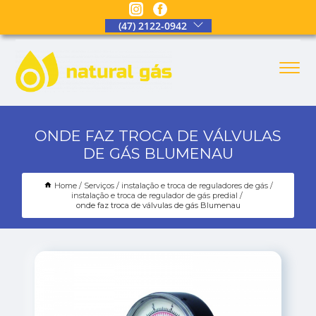
(47) 2122-0942
ONDE FAZ TROCA DE VÁLVULAS
DE GÁS BLUMENAU
Home
Serviços
instalação e troca de reguladores de gás
instalação e troca de regulador de gás predial
onde faz troca de válvulas de gás Blumenau