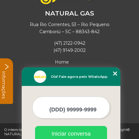
NATURAL GAS
Rua Rio Correntes, 53 – Rio Pequeno
Camboriú – SC – 88343-842
(47) 2122-0942
(47) 9149-2002
Home
Empresa
Informações
Missão
Olá! Fale agora pelo WhatsApp.
Serviços
Contato
Mapa do site
Mais Serviços
O inteiro teor deste site está sujeito à proteção de direitos autorais. Copyright©
Iniciar conversa
NATURAL GAS (Lei 9610 de 19/02/1998)