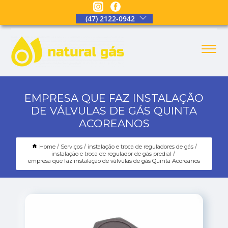
(47) 2122-0942
EMPRESA QUE FAZ INSTALAÇÃO
DE VÁLVULAS DE GÁS QUINTA
ACOREANOS
Home
Serviços
instalação e troca de reguladores de gás
instalação e troca de regulador de gás predial
empresa que faz instalação de válvulas de gás Quinta Acoreanos