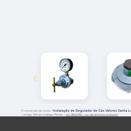
‹
O conteúdo do texto "
Instalação de Regulador de Gás Valores Santa L
– artigo 184 do Código Penal –
Lei 9610/98 - Lei de direitos autorais
.