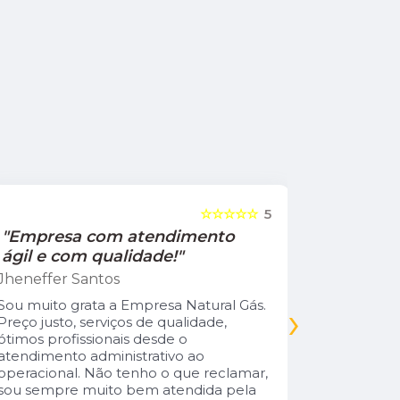
☆☆☆☆☆
5
"Empresa com atendimento
"Recom
ágil e com qualidade!"
Jamile Jul
Jheneffer Santos
Fui atendi
nunca vi 
Sou muito grata a Empresa Natural Gás.
›
Parabéns 
Preço justo, serviços de qualidade,
cliente da
ótimos profissionais desde o
atendimento administrativo ao
operacional. Não tenho o que reclamar,
sou sempre muito bem atendida pela