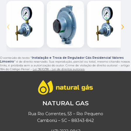
‹
›
O conteúdo do texto "
Instalação e Troca de Regulador Gás Residencial Valores
Limoeiro
" é de direito reservado. Sua reprodução, parcial ou total, mesmo citando nossos
links, é proibida sem a autorização do autor. Crime de violação de direito autoral – artigo
184 do Código Penal –
Lei 9610/98 - Lei de direitos autorais
.
NATURAL GAS
Rua Rio Correntes, 53 – Rio Pequeno
Camboriú – SC – 88343-842