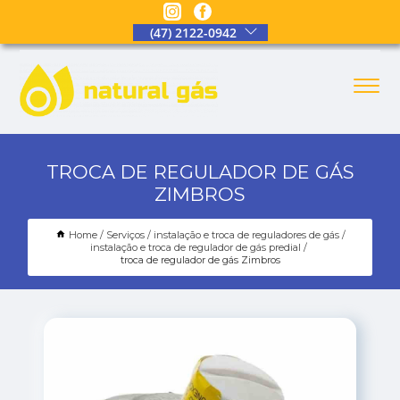
(47) 2122-0942
TROCA DE REGULADOR DE GÁS
ZIMBROS
Home
Serviços
instalação e troca de reguladores de gás
instalação e troca de regulador de gás predial
troca de regulador de gás Zimbros