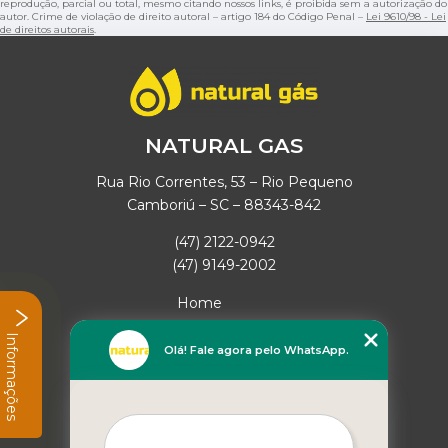
reprodução, parcial ou total, mesmo citando nossos links, é proibida sem a autorização do
autor. Crime de violação de direito autoral – artigo 184 do Código Penal –
Lei 9610/98 - Lei
de direitos autorais
.
NATURAL GAS
Rua Rio Correntes, 53 – Rio Pequeno
Camboriú – SC – 88343-842
(47) 2122-0942
(47) 9149-2002
Home
Empresa
Informações
Missão
Olá! Fale agora pelo WhatsApp.
Serviços
Contato
Mapa do site
Mais Serviços