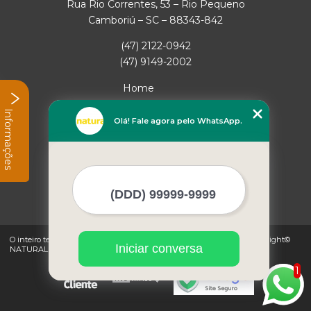
Rua Rio Correntes, 53 – Rio Pequeno
Camboriú – SC – 88343-842
(47) 2122-0942
(47) 9149-2002
Home
Empresa
Informações
Missão
Olá! Fale agora pelo WhatsApp.
Serviços
Contato
Mapa do site
Mais Serviços
O inteiro teor deste site está sujeito à proteção de direitos autorais. Copyright©
Iniciar conversa
NATURAL GAS (Lei 9610 de 19/02/1998)
1