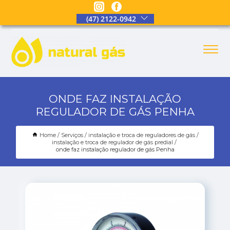
(47) 2122-0942
ONDE FAZ INSTALAÇÃO
REGULADOR DE GÁS PENHA
Home
Serviços
instalação e troca de reguladores de gás
instalação e troca de regulador de gás predial
onde faz instalação regulador de gás Penha