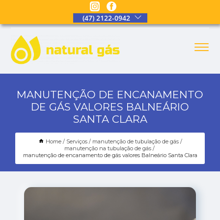
(47) 2122-0942
MANUTENÇÃO DE ENCANAMENTO
DE GÁS VALORES BALNEÁRIO
SANTA CLARA
Home
Serviços
manutenção de tubulação de gás
manutenção na tubulação de gás
manutenção de encanamento de gás valores Balneário Santa Clara