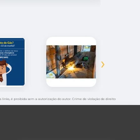
›
s links, é proibida sem a autorização do autor. Crime de violação de direito