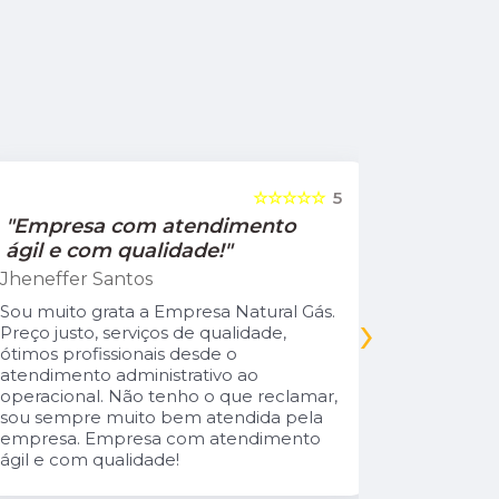
☆☆☆☆☆
5
"Empresa com atendimento
"Recom
ágil e com qualidade!"
Jamile Jul
Jheneffer Santos
Fui atendi
nunca vi 
Sou muito grata a Empresa Natural Gás.
›
Parabéns 
Preço justo, serviços de qualidade,
cliente da
ótimos profissionais desde o
atendimento administrativo ao
operacional. Não tenho o que reclamar,
sou sempre muito bem atendida pela
empresa. Empresa com atendimento
ágil e com qualidade!