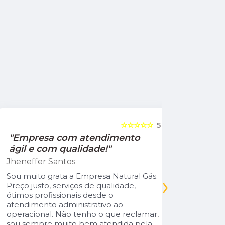
☆☆☆☆☆
5
"Empresa com atendimento
"Recom
ágil e com qualidade!"
Jamile Jul
Jheneffer Santos
Fui atendi
nunca vi 
Sou muito grata a Empresa Natural Gás.
›
Parabéns 
Preço justo, serviços de qualidade,
cliente da
ótimos profissionais desde o
atendimento administrativo ao
operacional. Não tenho o que reclamar,
sou sempre muito bem atendida pela