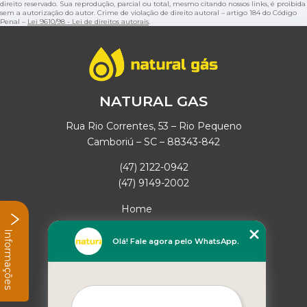
direito reservado. Sua reprodução, parcial ou total, mesmo citando nossos links, é proibida
sem a autorização do autor. Crime de violação de direito autoral – artigo 184 do Código
Penal –
Lei 9610/98 - Lei de direitos autorais
.
NATURAL GAS
Rua Rio Correntes, 53 – Rio Pequeno
Camboriú – SC – 88343-842
(47) 2122-0942
(47) 9149-2002
Home
Empresa
Informações
Missão
Olá! Fale agora pelo WhatsApp.
Serviços
Contato
Mapa do site
Mais Serviços