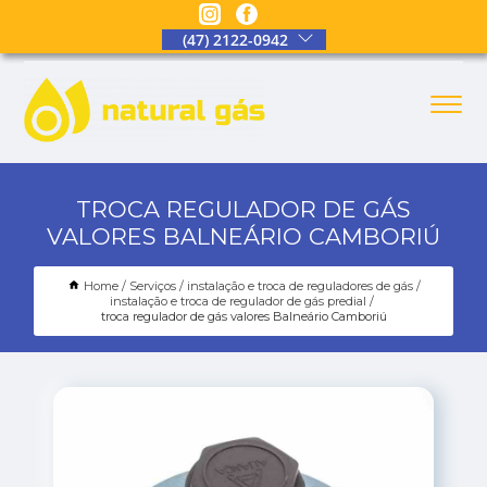
(47) 2122-0942
TROCA REGULADOR DE GÁS
VALORES BALNEÁRIO CAMBORIÚ
Home
Serviços
instalação e troca de reguladores de gás
instalação e troca de regulador de gás predial
troca regulador de gás valores Balneário Camboriú