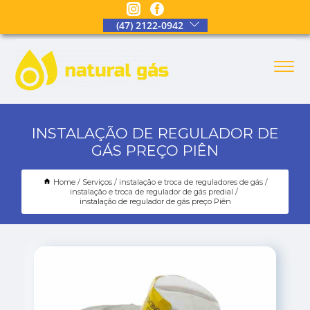
(47) 2122-0942
INSTALAÇÃO DE REGULADOR DE
GÁS PREÇO PIÊN
Home
Serviços
instalação e troca de reguladores de gás
instalação e troca de regulador de gás predial
instalação de regulador de gás preço Piên