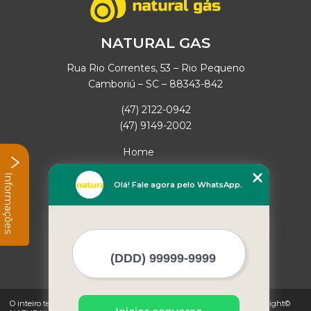
NATURAL GAS
Rua Rio Correntes, 53 – Rio Pequeno
Camboriú – SC – 88343-842
(47) 2122-0942
(47) 9149-2002
Home
Empresa
Informações
Missão
Olá! Fale agora pelo WhatsApp.
Serviços
Contato
Mapa do site
Mais Serviços
O inteiro teor deste site está sujeito à proteção de direitos autorais. Copyright©