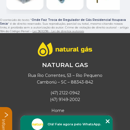
O conteúdo do texto "
Onde Faz Troca de Regulador de Gás Residencial Itoupava
Seca
" é de direito reservado. Sua reprodução, parcial ou total, mesmo citando nossos
links, é proibida sem a autorização do autor. Crime de violação de direito autoral – artigo
184 do Código Penal –
Lei 9610/98 - Lei de direitos autorais
.
NATURAL GAS
Rua Rio Correntes, 53 – Rio Pequeno
Camboriú – SC – 88343-842
(47) 2122-0942
(47) 9149-2002
Home
Empresa
Missão
Olá! Fale agora pelo WhatsApp.