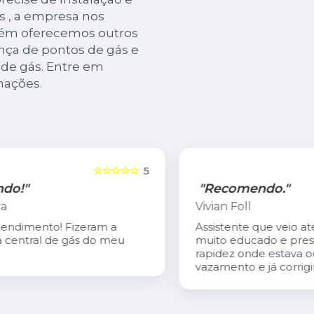
 , a empresa nos
ém oferecemos outros
nça de pontos de gás e
 de gás. Entre em
mações.
5
☆☆☆☆☆
5
"Recomendo."
Vivian Foll
Assistente que veio até a residência
muito educado e prestativo, achou com
rapidez onde estava ocorrendo o
vazamento e já corrigiu o problema.