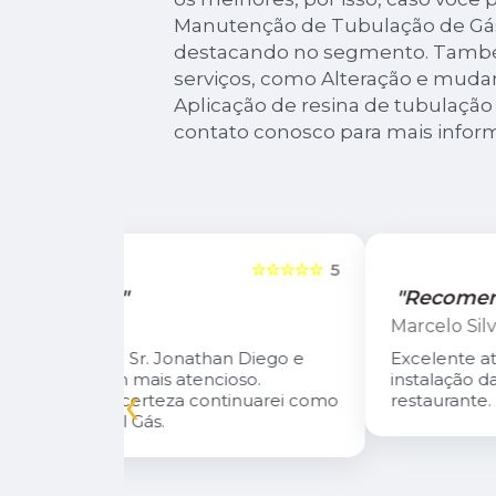
Manutenção de Tubulação de Gás
destacando no segmento. Tamb
serviços, como Alteração e muda
Aplicação de resina de tubulação
contato conosco para mais infor
☆☆☆☆☆
5
☆☆☆☆☆
"Recomendo!"
Marcelo Silva
n Diego e
Excelente atendimento! Fizeram a
oso.
instalação da central de gás do meu
‹
inuarei como
restaurante.