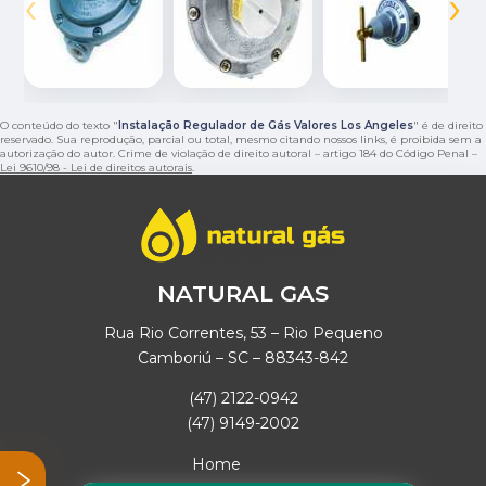
‹
›
O conteúdo do texto "
Instalação Regulador de Gás Valores Los Angeles
" é de direito
reservado. Sua reprodução, parcial ou total, mesmo citando nossos links, é proibida sem a
autorização do autor. Crime de violação de direito autoral – artigo 184 do Código Penal –
Lei 9610/98 - Lei de direitos autorais
.
NATURAL GAS
Rua Rio Correntes, 53 – Rio Pequeno
Camboriú – SC – 88343-842
(47) 2122-0942
(47) 9149-2002
Home