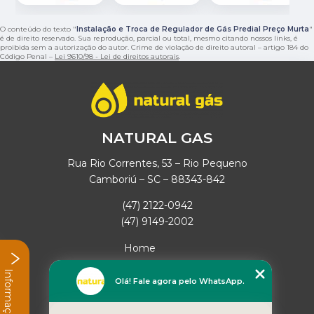
O conteúdo do texto "
Instalação e Troca de Regulador de Gás Predial Preço Murta
"
é de direito reservado. Sua reprodução, parcial ou total, mesmo citando nossos links, é
proibida sem a autorização do autor. Crime de violação de direito autoral – artigo 184 do
Código Penal –
Lei 9610/98 - Lei de direitos autorais
.
NATURAL GAS
Rua Rio Correntes, 53 – Rio Pequeno
Camboriú – SC – 88343-842
(47) 2122-0942
(47) 9149-2002
Home
Empresa
Informações
Missão
Olá! Fale agora pelo WhatsApp.
Serviços
Contato