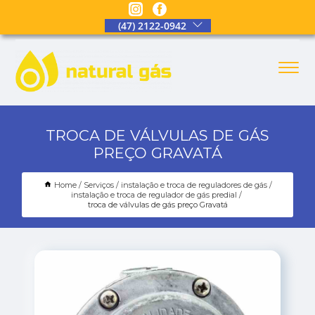
(47) 2122-0942
TROCA DE VÁLVULAS DE GÁS
PREÇO GRAVATÁ
Home
Serviços
instalação e troca de reguladores de gás
instalação e troca de regulador de gás predial
troca de válvulas de gás preço Gravatá